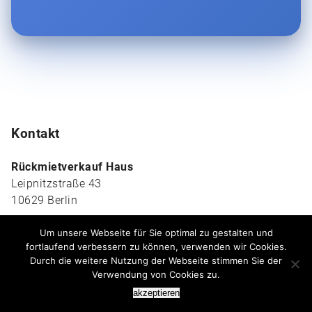
Kontakt
Rückmietverkauf Haus
Leipnitzstraße 43
10629 Berlin
030-509 306 7137
Um unsere Webseite für Sie optimal zu gestalten und
info@rueckmietverkauf-haus.de
fortlaufend verbessern zu können, verwenden wir Cookies.
Durch die weitere Nutzung der Webseite stimmen Sie der
Verwendung von Cookies zu.
Beratung unter:
030-509 306 7137
akzeptieren