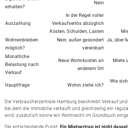
Nein
erhalten?
In der Regel voller
Auszahlung
Verkaufserlös abzüglich
Kosten, Schulden, Lasten
Mie
Wohnenbleiben
Nein, außer gesondert
Ja, über M
möglich?
vereinbart
Monatliche
Neue Wohnkosten an
Miete 
Belastung nach
anderem Ort
Verkauf
Wie sich
Hauptfrage
Wohin ziehe ich?
Die Verbraucherzentrale Hamburg beschreibt Verkauf und
bei dem die Immobilie verkauft und gleichzeitig ein regu
wird; zusätzlich könne ein Wohnrecht im Grundbuch eing
Der entscheidende Punkt:
Ein Mietvertrag ist nicht dasse