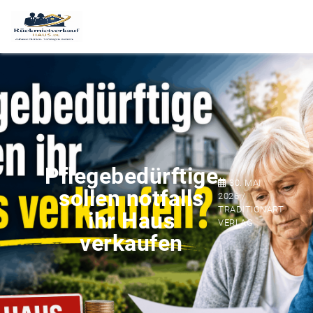
Pflegebedürftige
30. MAI
sollen notfalls
2026 /
TRADITIONART
ihr Haus
VERLAG
verkaufen