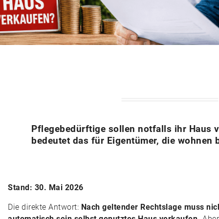
Pflegebedürftige sollen notfalls ihr Haus
bedeutet das für Eigentümer, die wohnen 
Stand: 30. Mai 2026
Die direkte Antwort:
Nach geltender Rechtslage muss nich
automatisch sein selbst genutztes Haus verkaufen.
Aber: