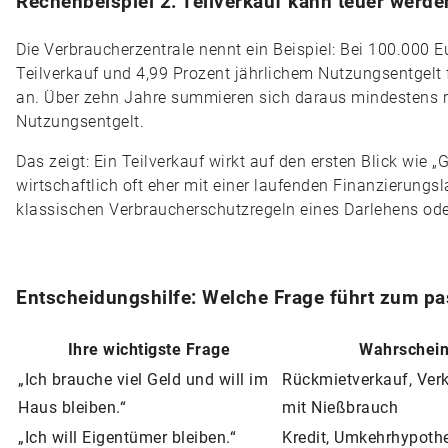
Rechenbeispiel 2: Teilverkauf kann teuer werde
Die Verbraucherzentrale nennt ein Beispiel: Bei 100.000
Teilverkauf und 4,99 Prozent jährlichem Nutzungsentgelt 
an. Über zehn Jahre summieren sich daraus mindestens 
Nutzungsentgelt.
Das zeigt: Ein Teilverkauf wirkt auf den ersten Blick wie 
wirtschaftlich oft eher mit einer laufenden Finanzierungsl
klassischen Verbraucherschutzregeln eines Darlehens oder
Entscheidungshilfe: Welche Frage führt zum p
Ihre wichtigste Frage
Wahrschein
„Ich brauche viel Geld und will im
Rückmietverkauf, Ver
Haus bleiben.“
mit Nießbrauch
„Ich will Eigentümer bleiben.“
Kredit, Umkehrhypothe