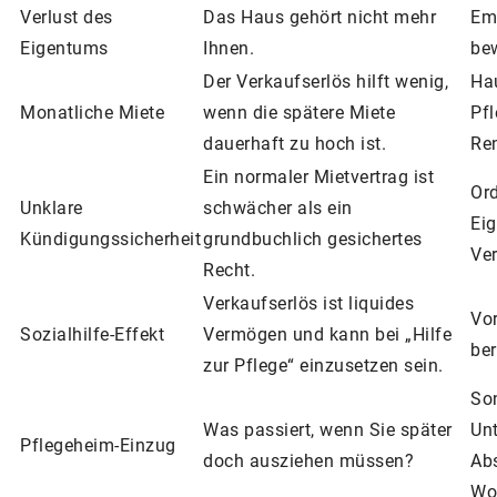
Verlust des
Das Haus gehört nicht mehr
Emo
Eigentums
Ihnen.
be
Der Verkaufserlös hilft wenig,
Ha
Monatliche Miete
wenn die spätere Miete
Pf
dauerhaft zu hoch ist.
Re
Ein normaler Mietvertrag ist
Ord
Unklare
schwächer als ein
Eig
Kündigungssicherheit
grundbuchlich gesichertes
Ver
Recht.
Verkaufserlös ist liquides
Vor
Sozialhilfe-Effekt
Vermögen und kann bei „Hilfe
ber
zur Pflege“ einzusetzen sein.
So
Was passiert, wenn Sie später
Unt
Pflegeheim-Einzug
doch ausziehen müssen?
Ab
Woh