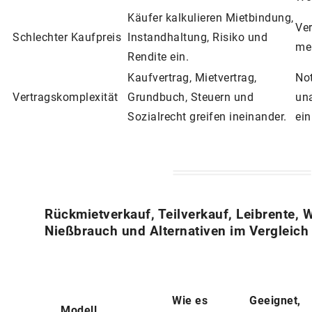
Käufer kalkulieren Mietbindung,
Ve
Schlechter Kaufpreis
Instandhaltung, Risiko und
me
Rendite ein.
Kaufvertrag, Mietvertrag,
Not
Vertragskomplexität
Grundbuch, Steuern und
un
Sozialrecht greifen ineinander.
ein
Rückmietverkauf, Teilverkauf, Leibrente, 
Nießbrauch und Alternativen im Vergleich
Wie es
Geeignet,
Modell