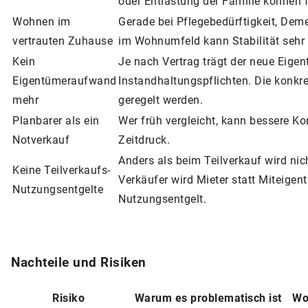
oder Entlastung der Familie können f
Wohnen im
Gerade bei Pflegebedürftigkeit, Dem
vertrauten Zuhause
im Wohnumfeld kann Stabilität sehr w
Kein
Je nach Vertrag trägt der neue Eige
Eigentümeraufwand
Instandhaltungspflichten. Die konkre
mehr
geregelt werden.
Planbarer als ein
Wer früh vergleicht, kann bessere Kon
Notverkauf
Zeitdruck.
Anders als beim Teilverkauf wird nich
Keine Teilverkaufs-
Verkäufer wird Mieter statt Miteige
Nutzungsentgelte
Nutzungsentgelt.
Nachteile und Risiken
Risiko
Warum es problematisch ist
Wo