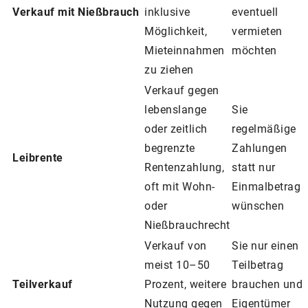
Verkauf mit Nießbrauch
inklusive
eventuell
Möglichkeit,
vermieten
Mieteinnahmen
möchten
zu ziehen
Verkauf gegen
lebenslange
Sie
oder zeitlich
regelmäßige
begrenzte
Zahlungen
Leibrente
Rentenzahlung,
statt nur
oft mit Wohn-
Einmalbetrag
oder
wünschen
Nießbrauchrecht
Verkauf von
Sie nur einen
meist 10–50
Teilbetrag
Teilverkauf
Prozent, weitere
brauchen und
Nutzung gegen
Eigentümer