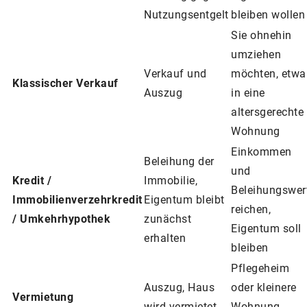
Nutzungsentgelt
bleiben wollen
Sie ohnehin
umziehen
Verkauf und
möchten, etwa
Klassischer Verkauf
Auszug
in eine
altersgerechte
Wohnung
Einkommen
Beleihung der
und
Kredit /
Immobilie,
Beleihungswer
Immobilienverzehrkredit
Eigentum bleibt
reichen,
/ Umkehrhypothek
zunächst
Eigentum soll
erhalten
bleiben
Pflegeheim
Auszug, Haus
oder kleinere
Vermietung
wird vermietet
Wohnung