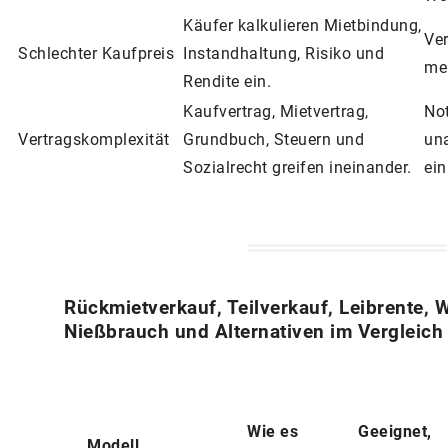
Käufer kalkulieren Mietbindung,
Ve
Schlechter Kaufpreis
Instandhaltung, Risiko und
me
Rendite ein.
Kaufvertrag, Mietvertrag,
Not
Vertragskomplexität
Grundbuch, Steuern und
un
Sozialrecht greifen ineinander.
ein
Rückmietverkauf, Teilverkauf, Leibrente, 
Nießbrauch und Alternativen im Vergleich
Wie es
Geeignet,
Modell