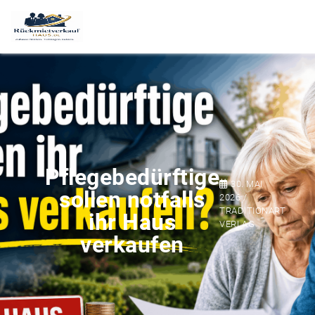
Pflegebedürftige
30. MAI
sollen notfalls
2026 /
TRADITIONART
ihr Haus
VERLAG
verkaufen