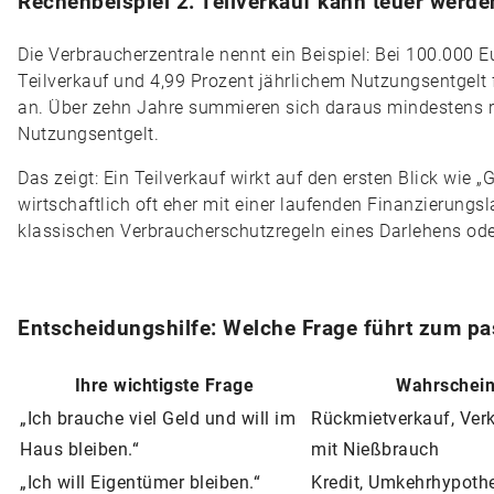
Rechenbeispiel 2: Teilverkauf kann teuer werde
Die Verbraucherzentrale nennt ein Beispiel: Bei 100.000
Teilverkauf und 4,99 Prozent jährlichem Nutzungsentgelt 
an. Über zehn Jahre summieren sich daraus mindestens 
Nutzungsentgelt.
Das zeigt: Ein Teilverkauf wirkt auf den ersten Blick wie 
wirtschaftlich oft eher mit einer laufenden Finanzierungsl
klassischen Verbraucherschutzregeln eines Darlehens oder
Entscheidungshilfe: Welche Frage führt zum p
Ihre wichtigste Frage
Wahrschein
„Ich brauche viel Geld und will im
Rückmietverkauf, Ver
Haus bleiben.“
mit Nießbrauch
„Ich will Eigentümer bleiben.“
Kredit, Umkehrhypothe