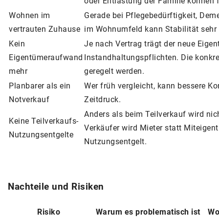
oder Entlastung der Familie können f
Wohnen im
Gerade bei Pflegebedürftigkeit, Dem
vertrauten Zuhause
im Wohnumfeld kann Stabilität sehr w
Kein
Je nach Vertrag trägt der neue Eige
Eigentümeraufwand
Instandhaltungspflichten. Die konkre
mehr
geregelt werden.
Planbarer als ein
Wer früh vergleicht, kann bessere Kon
Notverkauf
Zeitdruck.
Anders als beim Teilverkauf wird nich
Keine Teilverkaufs-
Verkäufer wird Mieter statt Miteige
Nutzungsentgelte
Nutzungsentgelt.
Nachteile und Risiken
Risiko
Warum es problematisch ist
Wo