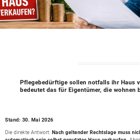
Pflegebedürftige sollen notfalls ihr Haus
bedeutet das für Eigentümer, die wohnen 
Stand: 30. Mai 2026
Die direkte Antwort:
Nach geltender Rechtslage muss nich
automatisch sein selbst genutztes Haus verkaufen.
Aber: