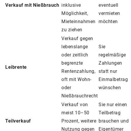
Verkauf mit Nießbrauch
inklusive
eventuell
Möglichkeit,
vermieten
Mieteinnahmen
möchten
zu ziehen
Verkauf gegen
lebenslange
Sie
oder zeitlich
regelmäßige
begrenzte
Zahlungen
Leibrente
Rentenzahlung,
statt nur
oft mit Wohn-
Einmalbetrag
oder
wünschen
Nießbrauchrecht
Verkauf von
Sie nur einen
meist 10–50
Teilbetrag
Teilverkauf
Prozent, weitere
brauchen und
Nutzung gegen
Eigentümer