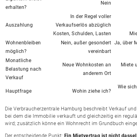
Nein
erhalten?
In der Regel voller
Auszahlung
Verkaufserlös abzüglich
Kosten, Schulden, Lasten
Mie
Wohnenbleiben
Nein, außer gesondert
Ja, über M
möglich?
vereinbart
Monatliche
Neue Wohnkosten an
Miete 
Belastung nach
anderem Ort
Verkauf
Wie sich
Hauptfrage
Wohin ziehe ich?
Die Verbraucherzentrale Hamburg beschreibt Verkauf und
bei dem die Immobilie verkauft und gleichzeitig ein regu
wird; zusätzlich könne ein Wohnrecht im Grundbuch eing
Der entscheidende Punkt:
Ein Mietvertrag ist nicht dasse