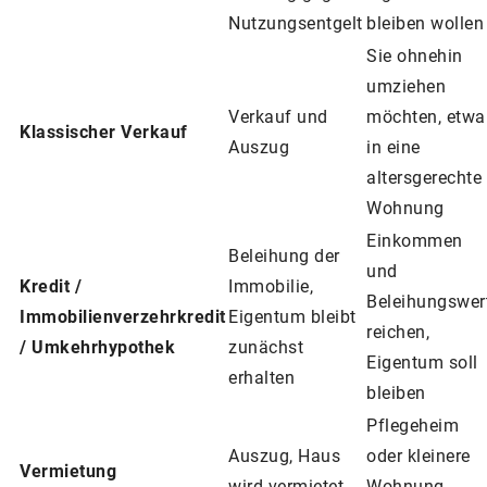
Nutzungsentgelt
bleiben wollen
Sie ohnehin
umziehen
Verkauf und
möchten, etwa
Klassischer Verkauf
Auszug
in eine
altersgerechte
Wohnung
Einkommen
Beleihung der
und
Kredit /
Immobilie,
Beleihungswer
Immobilienverzehrkredit
Eigentum bleibt
reichen,
/ Umkehrhypothek
zunächst
Eigentum soll
erhalten
bleiben
Pflegeheim
Auszug, Haus
oder kleinere
Vermietung
wird vermietet
Wohnung