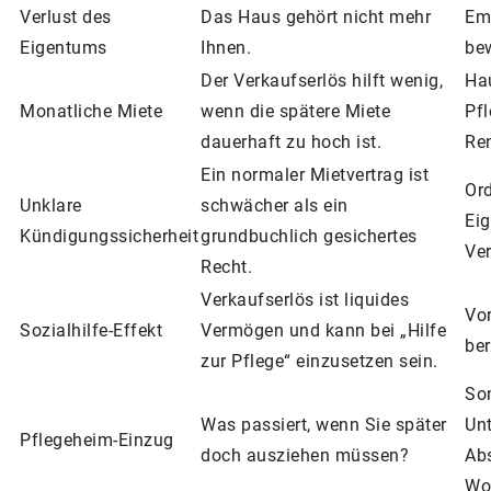
Verlust des
Das Haus gehört nicht mehr
Emo
Eigentums
Ihnen.
be
Der Verkaufserlös hilft wenig,
Ha
Monatliche Miete
wenn die spätere Miete
Pf
dauerhaft zu hoch ist.
Re
Ein normaler Mietvertrag ist
Ord
Unklare
schwächer als ein
Eig
Kündigungssicherheit
grundbuchlich gesichertes
Ver
Recht.
Verkaufserlös ist liquides
Vor
Sozialhilfe-Effekt
Vermögen und kann bei „Hilfe
ber
zur Pflege“ einzusetzen sein.
So
Was passiert, wenn Sie später
Unt
Pflegeheim-Einzug
doch ausziehen müssen?
Ab
Woh