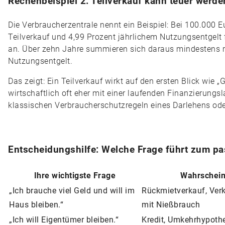
Rechenbeispiel 2: Teilverkauf kann teuer werde
Die Verbraucherzentrale nennt ein Beispiel: Bei 100.000
Teilverkauf und 4,99 Prozent jährlichem Nutzungsentgelt 
an. Über zehn Jahre summieren sich daraus mindestens 
Nutzungsentgelt.
Das zeigt: Ein Teilverkauf wirkt auf den ersten Blick wie 
wirtschaftlich oft eher mit einer laufenden Finanzierungsl
klassischen Verbraucherschutzregeln eines Darlehens oder
Entscheidungshilfe: Welche Frage führt zum p
Ihre wichtigste Frage
Wahrschein
„Ich brauche viel Geld und will im
Rückmietverkauf, Ver
Haus bleiben.“
mit Nießbrauch
„Ich will Eigentümer bleiben.“
Kredit, Umkehrhypothe