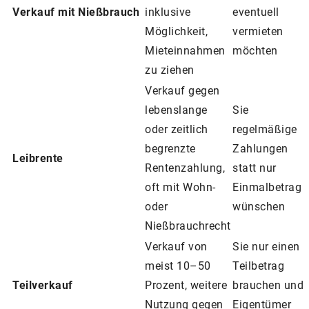
Verkauf mit Nießbrauch
inklusive
eventuell
Möglichkeit,
vermieten
Mieteinnahmen
möchten
zu ziehen
Verkauf gegen
lebenslange
Sie
oder zeitlich
regelmäßige
begrenzte
Zahlungen
Leibrente
Rentenzahlung,
statt nur
oft mit Wohn-
Einmalbetrag
oder
wünschen
Nießbrauchrecht
Verkauf von
Sie nur einen
meist 10–50
Teilbetrag
Teilverkauf
Prozent, weitere
brauchen und
Nutzung gegen
Eigentümer