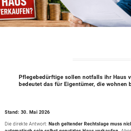
Pflegebedürftige sollen notfalls ihr Haus
bedeutet das für Eigentümer, die wohnen 
Stand: 30. Mai 2026
Die direkte Antwort:
Nach geltender Rechtslage muss nich
automatisch sein selbst genutztes Haus verkaufen.
Aber: