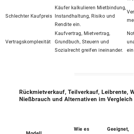
Käufer kalkulieren Mietbindung,
Ve
Schlechter Kaufpreis
Instandhaltung, Risiko und
me
Rendite ein.
Kaufvertrag, Mietvertrag,
Not
Vertragskomplexität
Grundbuch, Steuern und
un
Sozialrecht greifen ineinander.
ein
Rückmietverkauf, Teilverkauf, Leibrente, 
Nießbrauch und Alternativen im Vergleich
Wie es
Geeignet,
Modell