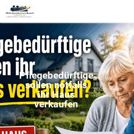
Pflegebedürftige
30. MAI
sollen notfalls
2026 /
TRADITIONART
ihr Haus
VERLAG
verkaufen