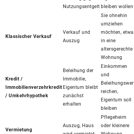
Nutzungsentgelt
bleiben wollen
Sie ohnehin
umziehen
Verkauf und
möchten, etwa
Klassischer Verkauf
Auszug
in eine
altersgerechte
Wohnung
Einkommen
Beleihung der
und
Kredit /
Immobilie,
Beleihungswer
Immobilienverzehrkredit
Eigentum bleibt
reichen,
/ Umkehrhypothek
zunächst
Eigentum soll
erhalten
bleiben
Pflegeheim
Auszug, Haus
oder kleinere
Vermietung
wird vermietet
Wohnung