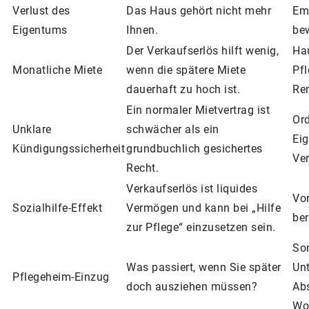
Verlust des
Das Haus gehört nicht mehr
Emo
Eigentums
Ihnen.
be
Der Verkaufserlös hilft wenig,
Ha
Monatliche Miete
wenn die spätere Miete
Pf
dauerhaft zu hoch ist.
Re
Ein normaler Mietvertrag ist
Ord
Unklare
schwächer als ein
Eig
Kündigungssicherheit
grundbuchlich gesichertes
Ver
Recht.
Verkaufserlös ist liquides
Vor
Sozialhilfe-Effekt
Vermögen und kann bei „Hilfe
ber
zur Pflege“ einzusetzen sein.
So
Was passiert, wenn Sie später
Unt
Pflegeheim-Einzug
doch ausziehen müssen?
Ab
Woh