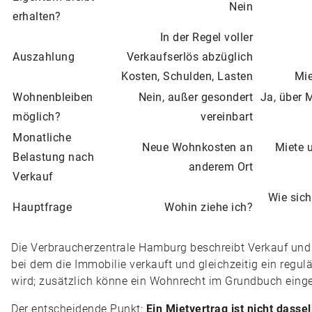
Nein
erhalten?
In der Regel voller
Auszahlung
Verkaufserlös abzüglich
Kosten, Schulden, Lasten
Mie
Wohnenbleiben
Nein, außer gesondert
Ja, über M
möglich?
vereinbart
Monatliche
Neue Wohnkosten an
Miete 
Belastung nach
anderem Ort
Verkauf
Wie sich
Hauptfrage
Wohin ziehe ich?
Die Verbraucherzentrale Hamburg beschreibt Verkauf und
bei dem die Immobilie verkauft und gleichzeitig ein regu
wird; zusätzlich könne ein Wohnrecht im Grundbuch eing
Der entscheidende Punkt:
Ein Mietvertrag ist nicht dasse