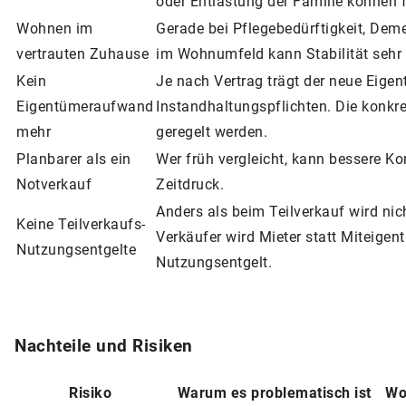
oder Entlastung der Familie können f
Wohnen im
Gerade bei Pflegebedürftigkeit, Dem
vertrauten Zuhause
im Wohnumfeld kann Stabilität sehr w
Kein
Je nach Vertrag trägt der neue Eige
Eigentümeraufwand
Instandhaltungspflichten. Die konkre
mehr
geregelt werden.
Planbarer als ein
Wer früh vergleicht, kann bessere Kon
Notverkauf
Zeitdruck.
Anders als beim Teilverkauf wird nich
Keine Teilverkaufs-
Verkäufer wird Mieter statt Miteige
Nutzungsentgelte
Nutzungsentgelt.
Nachteile und Risiken
Risiko
Warum es problematisch ist
Wo