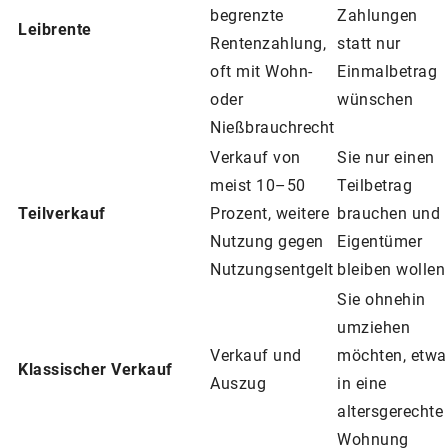
begrenzte
Zahlungen
Leibrente
Rentenzahlung,
statt nur
oft mit Wohn-
Einmalbetrag
oder
wünschen
Nießbrauchrecht
Verkauf von
Sie nur einen
meist 10–50
Teilbetrag
Teilverkauf
Prozent, weitere
brauchen und
Nutzung gegen
Eigentümer
Nutzungsentgelt
bleiben wollen
Sie ohnehin
umziehen
Verkauf und
möchten, etwa
Klassischer Verkauf
Auszug
in eine
altersgerechte
Wohnung