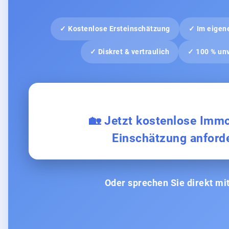
✓ Kostenlose Ersteinschätzung
✓ Im eigen
✓ Diskret & vertraulich
✓ 100 % unv
🏡 Jetzt kostenlose Immo
Einschätzung anford
Oder sprechen Sie direkt mit