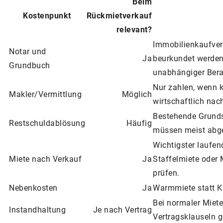
Beim
Kostenpunkt
Rückmietverkauf
relevant?
Immobilienkaufver
Notar und
Ja
beurkundet werden.
Grundbuch
unabhängiger Berat
Nur zahlen, wenn k
Makler/Vermittlung
Möglich
wirtschaftlich nac
Bestehende Grunds
Restschuldablösung
Häufig
müssen meist abge
Wichtigster laufen
Miete nach Verkauf
Ja
Staffelmiete oder
prüfen.
Nebenkosten
Ja
Warmmiete statt Ka
Bei normaler Miete 
Instandhaltung
Je nach Vertrag
Vertragsklauseln g