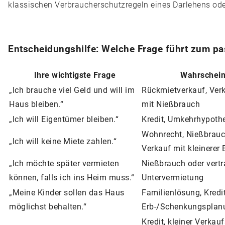
klassischen Verbraucherschutzregeln eines Darlehens oder
Entscheidungshilfe: Welche Frage führt zum p
Ihre wichtigste Frage
Wahrschein
„Ich brauche viel Geld und will im
Rückmietverkauf, Ver
Haus bleiben.“
mit Nießbrauch
„Ich will Eigentümer bleiben.“
Kredit, Umkehrhypothe
Wohnrecht, Nießbrauch
„Ich will keine Miete zahlen.“
Verkauf mit kleinerer
„Ich möchte später vermieten
Nießbrauch oder vertr
können, falls ich ins Heim muss.“
Untervermietung
„Meine Kinder sollen das Haus
Familienlösung, Kredi
möglichst behalten.“
Erb-/Schenkungsplan
Kredit, kleiner Verkaufs