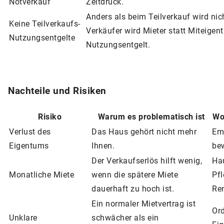
Notverkauf
Zeitdruck.
Anders als beim Teilverkauf wird nich
Keine Teilverkaufs-
Verkäufer wird Mieter statt Miteige
Nutzungsentgelte
Nutzungsentgelt.
Nachteile und Risiken
Risiko
Warum es problematisch ist
Wo
Verlust des
Das Haus gehört nicht mehr
Emo
Eigentums
Ihnen.
be
Der Verkaufserlös hilft wenig,
Ha
Monatliche Miete
wenn die spätere Miete
Pf
dauerhaft zu hoch ist.
Re
Ein normaler Mietvertrag ist
Ord
Unklare
schwächer als ein