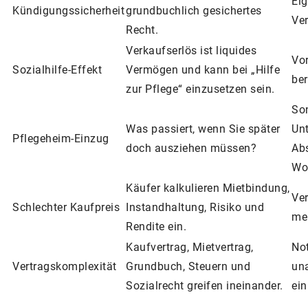
Eig
Kündigungssicherheit
grundbuchlich gesichertes
Ver
Recht.
Verkaufserlös ist liquides
Vor
Sozialhilfe-Effekt
Vermögen und kann bei „Hilfe
ber
zur Pflege“ einzusetzen sein.
So
Was passiert, wenn Sie später
Unt
Pflegeheim-Einzug
doch ausziehen müssen?
Ab
Woh
Käufer kalkulieren Mietbindung,
Ve
Schlechter Kaufpreis
Instandhaltung, Risiko und
me
Rendite ein.
Kaufvertrag, Mietvertrag,
Not
Vertragskomplexität
Grundbuch, Steuern und
un
Sozialrecht greifen ineinander.
ein