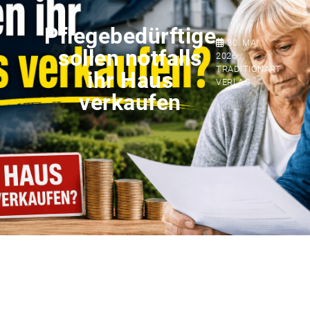
Pflegebedürftige
30. MAI
sollen notfalls
2026 /
TRADITIONART
ihr Haus
VERLAG
verkaufen